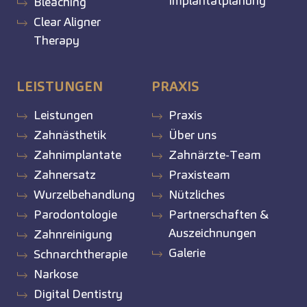
Implantatplanung
Bleaching
Clear Aligner
Therapy
LEISTUNGEN
PRAXIS
Leistungen
Praxis
Zahnästhetik
Über uns
Zahnimplantate
Zahnärzte-Team
Zahnersatz
Praxisteam
Wurzelbehandlung
Nützliches
Parodontologie
Partnerschaften &
Auszeichnungen
Zahnreinigung
Galerie
Schnarchtherapie
Narkose
Digital Dentistry