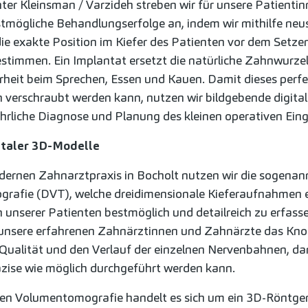
ter Kleinsman / Varzideh streben wir für unsere Patienti
tmögliche Behandlungserfolge an, indem wir mithilfe neu
ie exakte Position im Kiefer des Patienten vor dem Setze
stimmen. Ein Implantat ersetzt die natürliche Zahnwurzel
rheit beim Sprechen, Essen und Kauen. Damit dieses perfe
 verschraubt werden kann, nutzen wir bildgebende digita
ührliche Diagnose und Planung des kleinen operativen Eingr
taler 3D-Modelle
dernen Zahnarztpraxis in Bocholt nutzen wir die sogenann
afie (DVT), welche dreidimensionale Kieferaufnahmen er
 unserer Patienten bestmöglich und detailreich zu erfasse
unsere erfahrenen Zahnärztinnen und Zahnärzte das Kn
Qualität und den Verlauf der einzelnen Nervenbahnen, da
räzise wie möglich durchgeführt werden kann.
alen Volumentomografie handelt es sich um ein 3D-Röntge