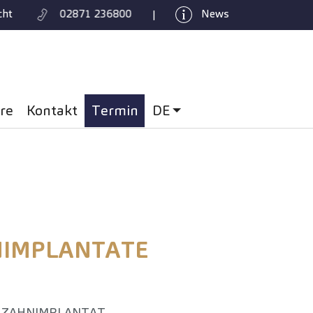
cht
02871 236800
News
|
ere
Kontakt
Termin
DE
: Deutsch
IMPLANTATE
LZAHNIMPLANTAT