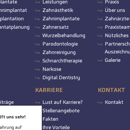
lantate
Leistungen
Praxis
hnimplantat
Zahnästhetik
Über uns
plantation
Zahnimplantate
Zahnärzt
antatplanung
Zahnersatz
Praxistea
Wurzelbehandlung
Nützliches
Parodontologie
Partnersch
Auszeichn
Zahnreinigung
Galerie
Schnarchtherapie
Narkose
Digital Dentistry
KARRIERE
KONTAKT
iträge
Lust auf Karriere?
Kontakt
Stellenangebote
ft uns sehr!
Fakten
Ihre Vorteile
fahrung auf