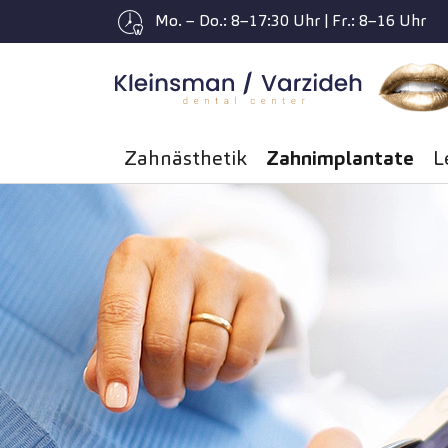
Mo. – Do.: 8–17:30 Uhr | Fr.: 8–16 Uhr
Zum Hauptinhalt springen
Zahnästhetik
Zahnimplantate
L