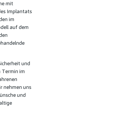
ne mit
des Implantats
den im
dell auf dem
 den
ehandelnde
icherheit und
n Termin im
fahrenen
ir nehmen uns
 Wünsche und
ltige