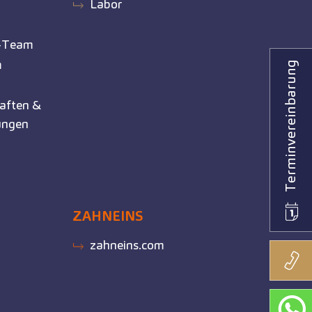
Labor
e-Team
m
Terminvereinbarung
aften &
ungen
ZAHNEINS
zahneins.com