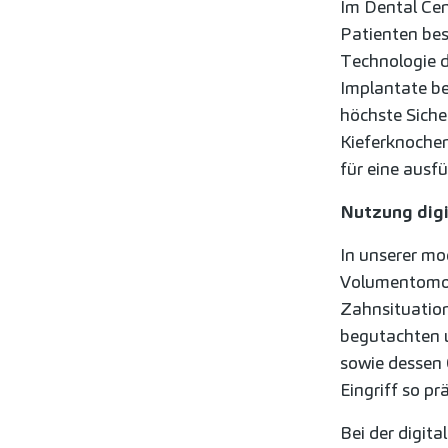
Im Dental Cen
Patienten bes
Technologie d
Implantate be
höchste Siche
Kieferknochen
für eine ausf
Nutzung digi
In unserer mo
Volumentomogr
Zahnsituation
begutachten 
sowie dessen 
Eingriff so p
Bei der digit