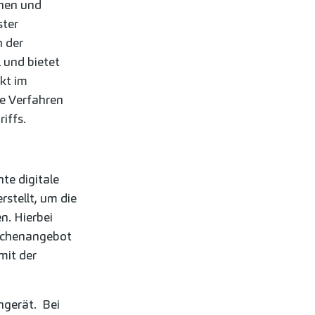
nnen und
ster
n der
 und bietet
kt im
le Verfahren
iffs.
te digitale
stellt, um die
n. Hierbei
ochenangebot
mit der
ngerät. Bei