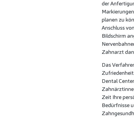
der Anfertigu
Markierungen 
planen zu kö
Anschluss vo
Bildschirm an
Nervenbahnen
Zahnarzt dann
Das Verfahren
Zufriedenheit
Dental Center
Zahnärztinnen
Zeit Ihre per
Bedürfnisse u
Zahngesundhei