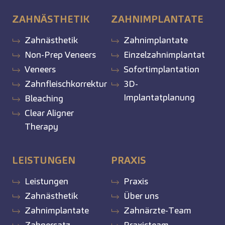
ZAHNÄSTHETIK
ZAHNIMPLANTATE
Zahnästhetik
Zahnimplantate
Non-Prep Veneers
Einzelzahnimplantat
Veneers
Sofortimplantation
Zahnfleischkorrektur
3D-
Implantatplanung
Bleaching
Clear Aligner
Therapy
LEISTUNGEN
PRAXIS
Leistungen
Praxis
Zahnästhetik
Über uns
Zahnimplantate
Zahnärzte-Team
Zahnersatz
Praxisteam