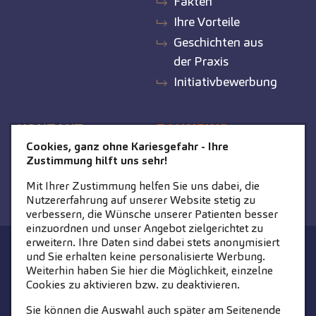
Fakten
Ihre Vorteile
Geschichten aus
der Praxis
Initiativbewerbung
KONTAKT
ZAHNEINS
Cookies, ganz ohne Kariesgefahr - Ihre
Kontakt
zahneins.com
Zustimmung hilft uns sehr!
Mit Ihrer Zustimmung helfen Sie uns dabei, die
Nutzererfahrung auf unserer Website stetig zu
verbessern, die Wünsche unserer Patienten besser
einzuordnen und unser Angebot zielgerichtet zu
erweitern. Ihre Daten sind dabei stets anonymisiert
STARTSEITE
KONTAKT
und Sie erhalten keine personalisierte Werbung.
Weiterhin haben Sie hier die Möglichkeit, einzelne
COOKIE-EINSTELLUNGEN
IMPRESSUM
Cookies zu aktivieren bzw. zu deaktivieren.
DATENSCHUTZ
Sie können die Auswahl auch später am Seitenende